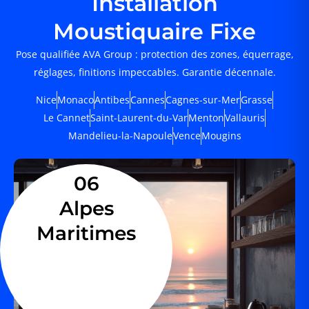
Installation
Moustiquaire Fixe
Pose qualifiée AVA Group : protection des zones, équerrage,
réglages, finitions impeccables. Garantie décennale.
Nice
Monaco
Antibes
Cannes
Cagnes-sur-Mer
Grasse
Le Cannet
Saint-Laurent-du-Var
Menton
Vallauris
Mandelieu-la-Napoule
Vence
Mougins
06
Alpes
Maritimes