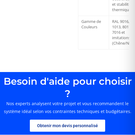
et stabilité
thermique
Gamme de
RAL 9016,
Couleurs
1013, 8017,
7016 et
imitations b
(Chêne/Noye
Besoin d'aide pour choisir
?
Nos experts analysent votre projet et vous recommandent le
système idéal selon vos contraintes techniques et budgétaires.
Obtenir mon devis personnalisé