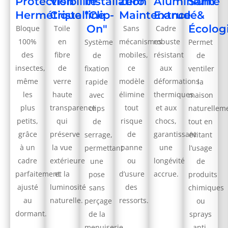
Protection
Visibilité
Installation
Zéro
Aluminium
Santé
Hermétique
Cristalline
"Clip-
Maintenance
Extrudé
&
On"
Écolog
Bloque
Toile
Sans
Cadre
100%
en
mécanismes
robuste
Système
Permet
des
fibre
mobiles,
résistant
de
de
insectes,
de
ce
aux
fixation
ventiler
même
verre
modèle
déformations
rapide
la
les
haute
élimine
thermiques
avec
maison
plus
transparence
tout
et aux
clips
naturellem
petits,
qui
risque
chocs,
de
tout en
grâce
préserve
de
garantissant
serrage,
évitant
à un
la vue
panne
une
permettant
l’usage
cadre
extérieure
ou
longévité
une
de
parfaitement
et la
d’usure
accrue.
pose
produits
ajusté
luminosité
des
sans
chimiques
au
naturelle.
ressorts.
perçage
ou
dormant.
de la
sprays
menuiserie.
anti-