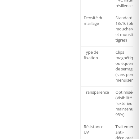
PVC haute
résilience
Densité du
Standard
maillage
18x16 (bloq
moucherons
et moustiqu
tigres)
Type de
Clips
fixation
magnétique
ou équerres
de serrage
(sans perçag
menuiserie)
Transparence
Optimisée
(Visibilité ver
l'extérieur
maintenue à
95%)
Résistance
Traitement
UV
anti-
décoloration