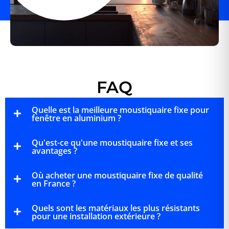
FAQ
Quelle est la meilleure moustiquaire fixe pour
fenêtre en aluminium ?
Qu'est-ce qu'une moustiquaire fixe et ses
avantages ?
Où acheter une moustiquaire fixe de qualité
en France ?
Quels sont les matériaux les plus résistants
pour une installation extérieure ?